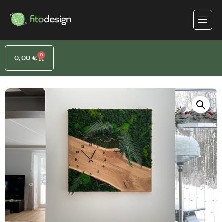
0
0,00
€